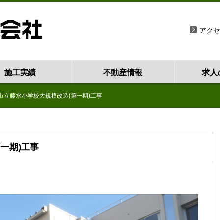
アクセ
施工実績
不動産情報
求人
津市立藤水小学校大規模改造(第一期)工事
第一期)工事