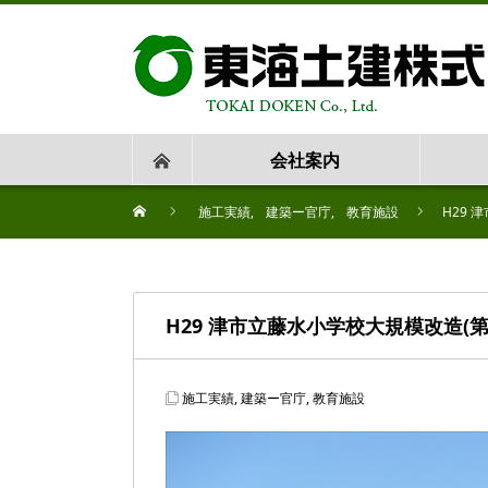
会社案内
施工実績
,
建築ー官庁
,
教育施設
H29 
H29 津市立藤水小学校大規模改造(
施工実績
,
建築ー官庁
,
教育施設