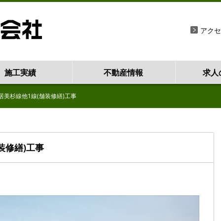
アクセ
施工実績
不動産情報
求人
久居美杉線他1線(舗装修繕)工事
装修繕)工事